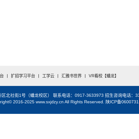
台
|
扩招学习平台
|
工学云
|
汇雅书世界
|
VR看校【蟠龙】
街1号（蟠龙校区） 联系电话：0917-3633973 招生咨询电话：3328888
right© 2016-2025 www.sxjdzy.cn All Rights Reserved. 陕ICP备060073