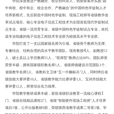
学院深度推进产教融合、校企协同育人，创新探索并实践
“
园
中有校、校中有企、校企合作、产教融合
”
的中国特色学徒制人才
培养新模式，先后获批中国特色学徒制、现场工程师等省级教学改
革试点项目。核心专业电子信息工程技术为全国首批现代学徒制试
点专业、省级一流培育专业、省级中国特色学徒制试点专业，依托
该专业组建的电子信息工程技术专业群为校级高水平专业群。
学院打造了一支以国家级名师为引领、省级骨干教师为支撑、
4
专兼结合、结构合理的高水平教学团队。现有教授
人、副教授
12
人，硕士及以上学历教师
51
人，
“
双师型
”
教师占比
60%
。团队师资
荣誉丰硕，拥有国家级职教名师
1
人、省级师德建设示范团队
1
个、
省级教学名师
3
人、省教科文卫体
“
五一巾帼标兵
”2
人，同时聘任省
级技能大赛评委
10
人、省级教学能力比赛评委
1
人、宝鸡市技能大
赛评委
12
人，师资综合实力雄厚。
1
学院教学教研成果丰硕，获批省级职业教育一流核心课程
门、省级在线精品课程
2
门、省级
“
智能硬件现场工程师
”
人才培养
项目
1
项，公开出版教材
6
部，荣获陕西省教学成果二等奖
1
项。学