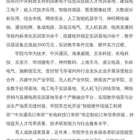
院依托中央财政支持的国家电子信息高技能人才培训基地，建成电
工电子、嵌入式技术应用、智能传感器、图形图像处理、大数据分
析应用、综合布线、网络安全、人工智能机器学习、神经网络编
辑、通信组网、集成电路、高低压电气、无人机装调、电商直播间
等校内标准化实训室
30
余个，搭建校外稳定实训基地
20
余个，教学
仪器设备总值超
2000
万元，实训教学条件完备、硬件实力过硬。
学院与华为技术、中兴通讯、海康威视、京东科技、长电科
技、京东方、华润微电子、神州数码、上海天马、凌云电器、长岭
电气、施耐德宝光、壹控智飞等省内外行业龙头企业开展深度校企
合作，共建中兴产业学院、无人机产业学院、擀面皮产业学院、京
东数字处理基地、电工电子实训基地、无人机飞行训练营地、网络
营销与直播电商实训基地等多个产教融合平台，实现教学场景与企
业生产场景无缝对接。学院常态化开设
“
智能硬件现场工程师
班
”“
中兴通讯订单班
”“
长电科技订单班
”
等定制化订单培养班级，持
续提升人才培养质量、技术研发能力与社会服务水平。
育人成效成果显著，近年来，学院学生在各级各类职业技能竞