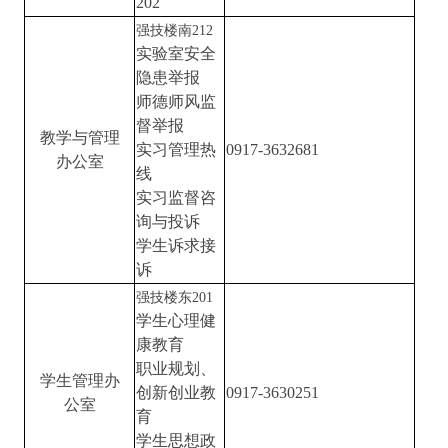
202
强技楼南
212
实验室安全
隐患举报
师德师风监
督举报
教学与管理
实习管理热
0917-3632681
办公室
线
实习监督咨
询与投诉
学生诉求接
诉
强技楼东
201
学生心理健
康教育
职业规划、
学生管理办
创新创业教
0917-3630251
公室
育
学生思想政